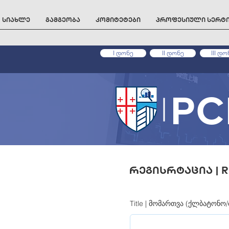
სიახლე
გამგეობა
კომიტეტები
პროფესიული სერტ
I დონე
II დონე
III დო
PC
რეგისრტაცია | R
Title | მომართვა (ქლბატონო/ბ