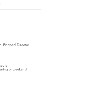
vel III - Diploma in Professional Financial Director
hours
ო ან შაბათ-კვირა | Evening or weekend